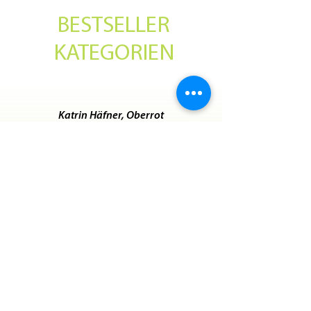
BESTSELLER
KATEGORIEN
Katrin Häfner, Oberrot
"Ein riesen Lob an die Fa. Mozer und
das ganze Team. Hier hat einfach
alles gestimmt:
Beratung, Unterstützung bei der
Vorbereitung, ein super Grillbuffet,
perfekter Service….Vielen Dank."